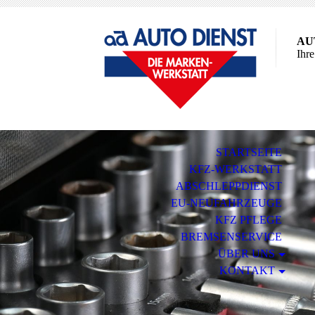
AU
Ihr
STARTSEITE
KFZ-WERKSTATT
ABSCHLEPPDIENST
EU-NEUFAHRZEUGE
KFZ PFLEGE
BREMSENSERVICE
ÜBER UNS
KONTAKT