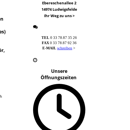
Ebereschenallee 2
14974 Ludwigsfelde
Ihr Weg zu uns
>
en
es)
TEL
0 33 78.87 35 26
FAX
0 33 78.87 92 36
E-MAIL
schreiben
>
r,
Unsere
Öffnungszeiten
ch