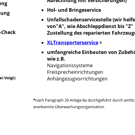
Abrechnung mit Versicherungen)
ung
Hol- und Bringeservice
sung
Unfallschadenservicestelle (wir helf
von"A", wie Abschleppdienst bis "Z"
-Check
Zustellung des reparierten Fahrzeug
XLTransporterservice
>
umfangreiche Einbauten von Zubehö
wie z.B.
Navigationssysteme
Freisprecheinrichtungen
i Voigt)
Anhängezugvorrichtungen
*
nach Paragraph 29 Anlage 8a durchgeführt durch amtli
anerkannte Überwachungsorganisation