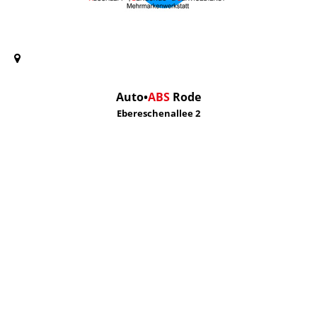
Auto
•
ABS
Rode
Ebereschenallee 2
14974 Ludwigsfelde
Ihr Weg zu uns
>
TEL
0 33 78.87 35 26
FAX
0 33 78.87 92 36
E-MAIL
schreiben
>